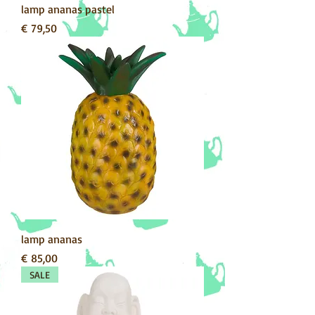
lamp ananas pastel
Prijs
€ 79,50
lamp ananas
Prijs
€ 85,00
SALE