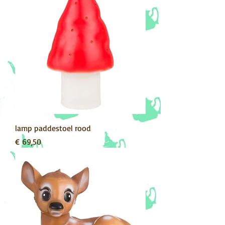
lamp paddestoel rood
Prijs
€ 69,50