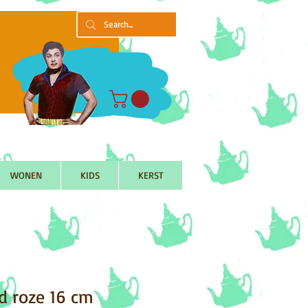
WONEN
KIDS
KERST
ud roze 16 cm