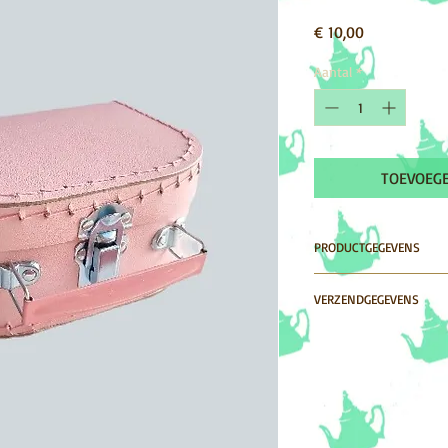
Prijs
€ 10,00
Aantal
*
TOEVOEG
PRODUCTGEGEVENS
wie kent ze niet? dez
VERZENDGEGEVENS
levertijd 1-3 werkdag
Wanneer je de factuur
per Pakketdienst of
liever zelf afhalen? K
afhalen bij ons afhaa