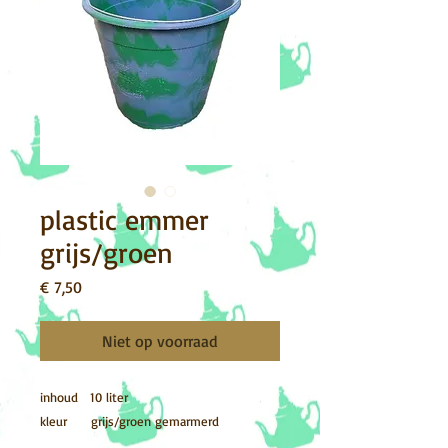
plastic emmer
grijs/groen
Prijs
€ 7,50
Niet op voorraad
inhoud 10 liter
kleur grijs/groen gemarmerd