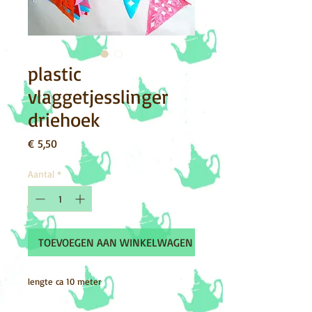
plastic
vlaggetjesslinger
driehoek
Prijs
€ 5,50
Aantal
*
TOEVOEGEN AAN WINKELWAGEN
lengte ca 10 meter