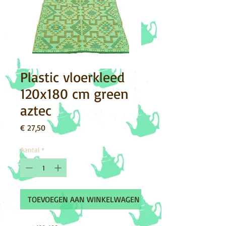
Plastic vloerkleed
120x180 cm green
aztec
Prijs
€ 27,50
Aantal
*
TOEVOEGEN AAN WINKELWAGEN