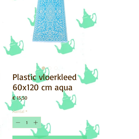
Plastic vloerkleed
60x120 cm aqua
Prijs
€ 15,50
Aantal
*