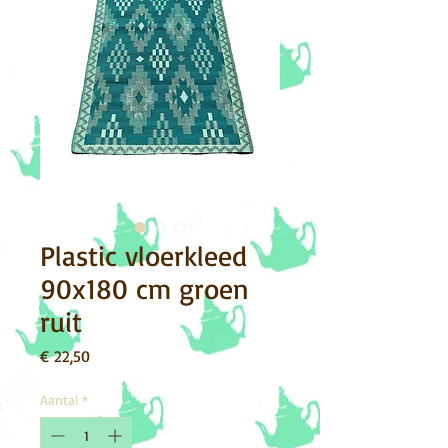
Plastic vloerkleed
90x180 cm groen
ruit
Prijs
€ 22,50
Aantal
*