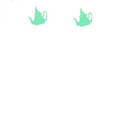
rollen.
Langdurige blootstelling aan felle zon
en weer en wind kan de levensduur
van het vloerkleed beïnvloeden.