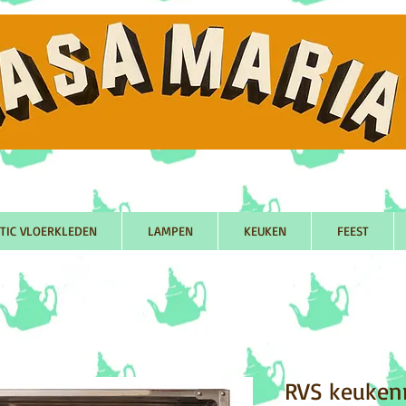
TIC VLOERKLEDEN
LAMPEN
KEUKEN
FEEST
RVS keuken