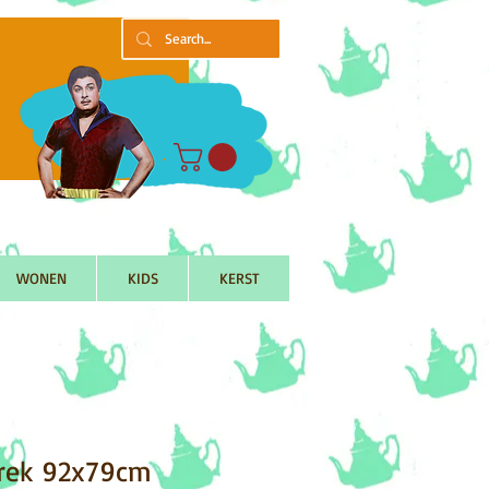
WONEN
KIDS
KERST
rek 92x79cm