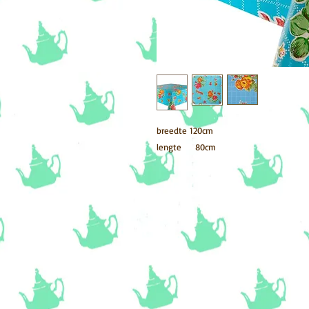
breedte 120cm
lengte 80cm