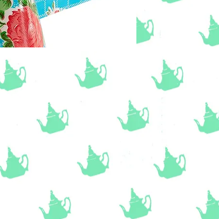
Coupon van 120x80c
of kies bij bezorgwij