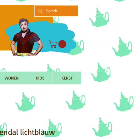
WONEN
KIDS
KERST
sendal lichtblauw