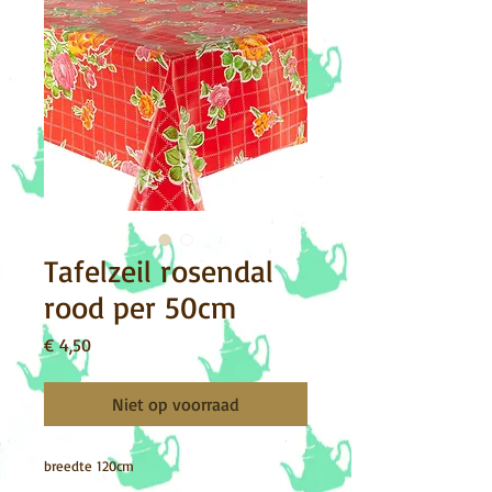
Tafelzeil rosendal
rood per 50cm
Prijs
€ 4,50
Niet op voorraad
breedte 120cm