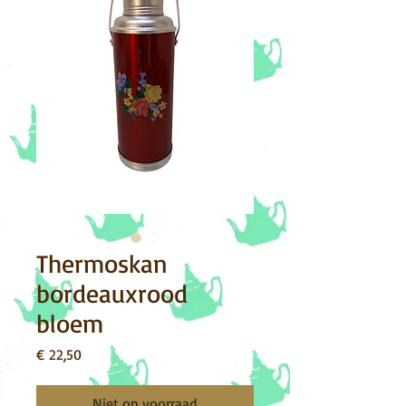
Thermoskan
bordeauxrood
bloem
Prijs
€ 22,50
Niet op voorraad